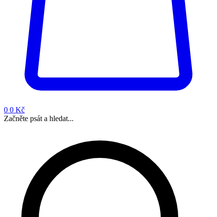
0
0 Kč
Začněte psát a hledat...