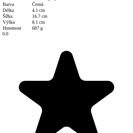
Barva
Černá
Délka
4.1 cm
Šířka
16.7 cm
Výška
8.1 cm
Hmotnost
687 g
0.0