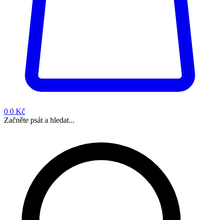
0
0 Kč
Začněte psát a hledat...