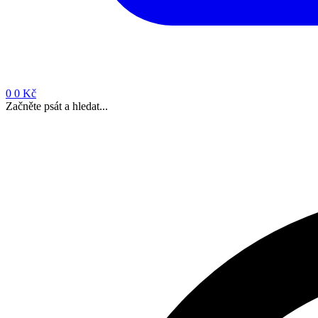
0
0 Kč
Začněte psát a hledat...