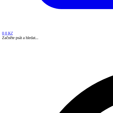
0
0 Kč
Začněte psát a hledat...