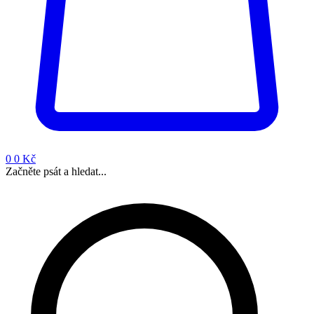
0
0 Kč
Začněte psát a hledat...