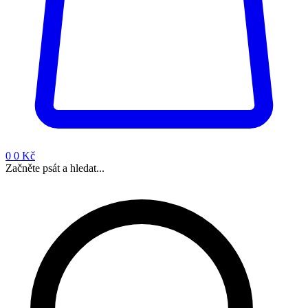
0
0 Kč
Začněte psát a hledat...