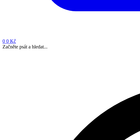
0
0 Kč
Začněte psát a hledat...