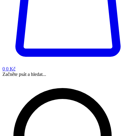
0
0 Kč
Začněte psát a hledat...