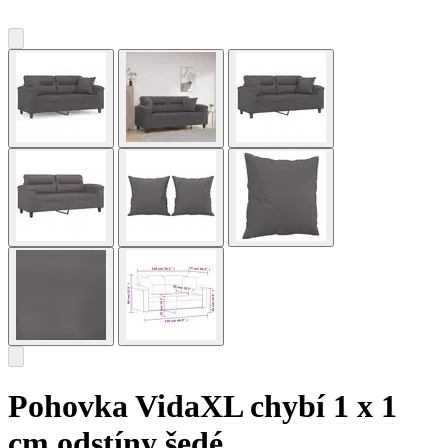
Pohovka VidaXL chybí 1 x 1
cm odstíny šedé