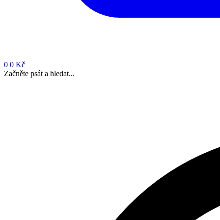
0
0 Kč
Začněte psát a hledat...