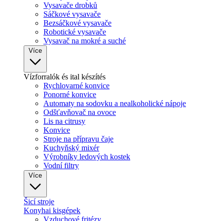
Vysavače drobků
Sáčkové vysavače
Bezsáčkové vysavače
Robotické vysavače
Vysavač na mokré a suché
Více
Vízforralók és ital készítés
Rychlovarné konvice
Ponorné konvice
Automaty na sodovku a nealkoholické nápoje
Odšťavňovač na ovoce
Lis na citrusy
Konvice
Stroje na přípravu čaje
Kuchyňský mixér
Výrobníky ledových kostek
Vodní filtry
Více
Šicí stroje
Konyhai kisgépek
Vzduchové fritézy