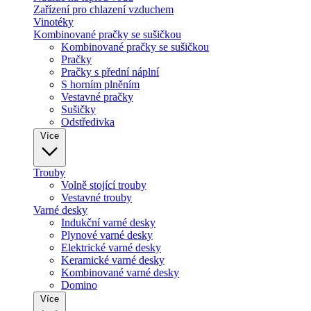
Zařízení pro chlazení vzduchem
Vinotéky
Kombinované pračky se sušičkou
Kombinované pračky se sušičkou
Pračky
Pračky s přední náplní
S horním plněním
Vestavné pračky
Sušičky
Odstředivka
Více
Trouby
Volně stojící trouby
Vestavné trouby
Varné desky
Indukční varné desky
Plynové varné desky
Elektrické varné desky
Keramické varné desky
Kombinované varné desky
Domino
Více