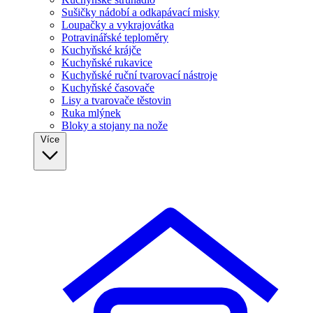
Sušičky nádobí a odkapávací misky
Loupačky a vykrajovátka
Potravinářské teploměry
Kuchyňské krájče
Kuchyňské rukavice
Kuchyňské ruční tvarovací nástroje
Kuchyňské časovače
Lisy a tvarovače těstovin
Ruka mlýnek
Bloky a stojany na nože
Více