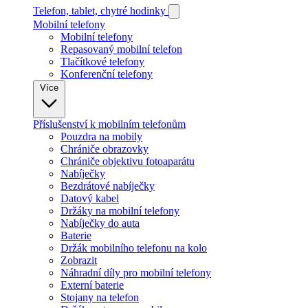
Telefon, tablet, chytré hodinky
Mobilní telefony
Mobilní telefony
Repasovaný mobilní telefon
Tlačítkové telefony
Konferenční telefony
Více
Příslušenství k mobilním telefonům
Pouzdra na mobily
Chrániče obrazovky
Chrániče objektivu fotoaparátu
Nabíječky
Bezdrátové nabíječky
Datový kabel
Držáky na mobilní telefony
Nabíječky do auta
Baterie
Držák mobilního telefonu na kolo
Zobrazit
Náhradní díly pro mobilní telefony
Externí baterie
Stojany na telefon