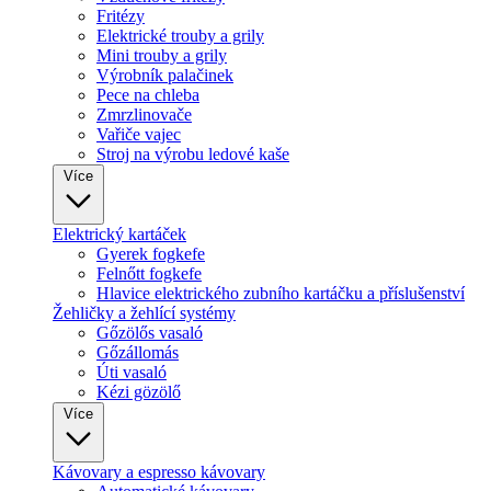
Fritézy
Elektrické trouby a grily
Mini trouby a grily
Výrobník palačinek
Pece na chleba
Zmrzlinovače
Vařiče vajec
Stroj na výrobu ledové kaše
Více
Elektrický kartáček
Gyerek fogkefe
Felnőtt fogkefe
Hlavice elektrického zubního kartáčku a příslušenství
Žehličky a žehlící systémy
Gőzölős vasaló
Gőzállomás
Úti vasaló
Kézi gözölő
Více
Kávovary a espresso kávovary