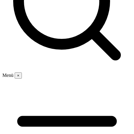
Menü
×