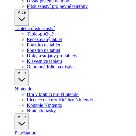
Držák prstenu na mobil
Příslušenství pro pevné telefony
Více
Tablet a příslušenství
Tablet-počítač
Repasovaný tablet
Pouzdro na tablet
Pouzdro na tablet
Doky a stojany pro tablety
Klávesnice tabletu
Ochranná fólie na displej
Více
Nintendo
Hra v krabici pro Nintendo
Licence elektronické hry Nintendo
Konzole Nintendo
Nintendo tašky
Více
PlayStation