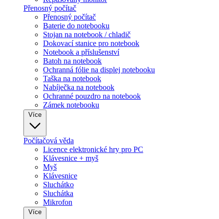
Přenosný počítač
Přenosný počítač
Baterie do notebooku
Stojan na notebook / chladič
Dokovací stanice pro notebook
Notebook a příslušenství
Batoh na notebook
Ochranná fólie na displej notebooku
Taška na notebook
Nabíječka na notebook
Ochranné pouzdro na notebook
Zámek notebooku
Více
Počítačová věda
Licence elektronické hry pro PC
Klávesnice + myš
Myš
Klávesnice
Sluchátko
Sluchátka
Mikrofon
Více