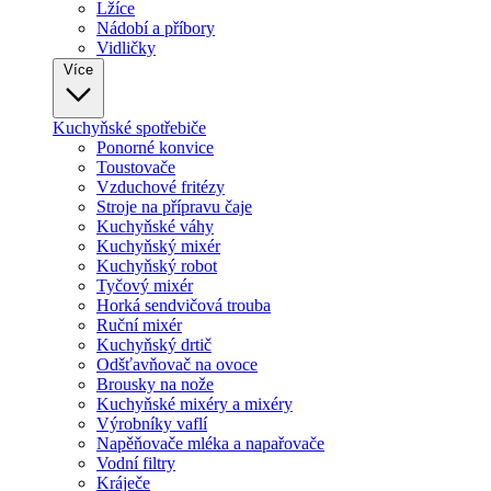
Lžíce
Nádobí a příbory
Vidličky
Více
Kuchyňské spotřebiče
Ponorné konvice
Toustovače
Vzduchové fritézy
Stroje na přípravu čaje
Kuchyňské váhy
Kuchyňský mixér
Kuchyňský robot
Tyčový mixér
Horká sendvičová trouba
Ruční mixér
Kuchyňský drtič
Odšťavňovač na ovoce
Brousky na nože
Kuchyňské mixéry a mixéry
Výrobníky vaflí
Napěňovače mléka a napařovače
Vodní filtry
Kráječe