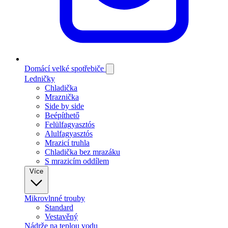
Domácí velké spotřebiče
Ledničky
Chladička
Mraznička
Side by side
Beépíthető
Felülfagyasztós
Alulfagyasztós
Mrazicí truhla
Chladička bez mrazáku
S mrazicím oddílem
Více
Mikrovlnné trouby
Standard
Vestavěný
Nádrže na teplou vodu