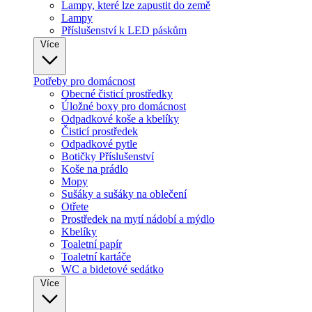
Lampy, které lze zapustit do země
Lampy
Příslušenství k LED páskům
Více
Potřeby pro domácnost
Obecné čisticí prostředky
Úložné boxy pro domácnost
Odpadkové koše a kbelíky
Čisticí prostředek
Odpadkové pytle
Botičky Příslušenství
Koše na prádlo
Mopy
Sušáky a sušáky na oblečení
Otřete
Prostředek na mytí nádobí a mýdlo
Kbelíky
Toaletní papír
Toaletní kartáče
WC a bidetové sedátko
Více