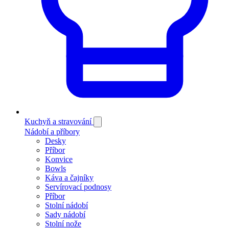
Kuchyň a stravování
Nádobí a příbory
Desky
Příbor
Konvice
Bowls
Káva a čajníky
Servírovací podnosy
Příbor
Stolní nádobí
Sady nádobí
Stolní nože