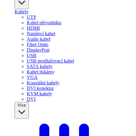
Kabely
UTP
Kabel převodníku
HDMI
Napájecí kabel
Audio kabel
Fiber Optic
DisplayPort
USB
USB prodlužovací kabel
SATA kabely
Kabel tiskárny
VGA
Koaxiální kabely
DVI konektor
KVM kabely
DVI
Více