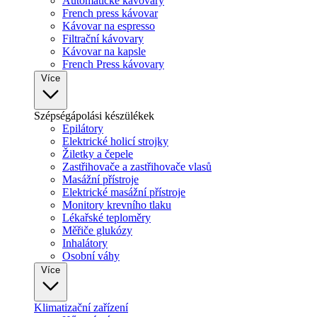
Automatické kávovary
French press kávovar
Kávovar na espresso
Filtrační kávovary
Kávovar na kapsle
French Press kávovary
Více
Szépségápolási készülékek
Epilátory
Elektrické holicí strojky
Žiletky a čepele
Zastřihovače a zastřihovače vlasů
Masážní přístroje
Elektrické masážní přístroje
Monitory krevního tlaku
Lékařské teploměry
Měřiče glukózy
Inhalátory
Osobní váhy
Více
Klimatizační zařízení