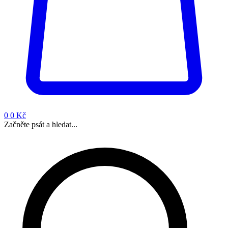
0
0 Kč
Začněte psát a hledat...