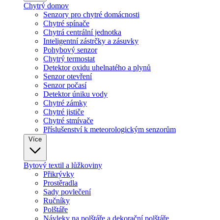
Chytrý domov
Senzory pro chytré domácnosti
Chytré spínače
Chytrá centrální jednotka
Inteligentní zástrčky a zásuvky
Pohybový senzor
Chytrý termostat
Detektor oxidu uhelnatého a plynů
Senzor otevření
Senzor počasí
Detektor úniku vody
Chytré zámky
Chytré jističe
Chytré stmívače
Příslušenství k meteorologickým senzorům
Více
Bytový textil a lůžkoviny
Přikrývky
Prostěradla
Sady povlečení
Ručníky
Polštáře
Návleky na polštáře a dekorační polštáře