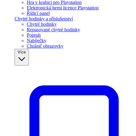
Hra v krabici pro Playstation
Elektronická herní licence Playstation
Řídicí panel
Chytré hodinky a příslušenství
Chytré hodinky
Repasované chytré hodinky
Popruh
Nabíječky
Chránič obrazovky
Více