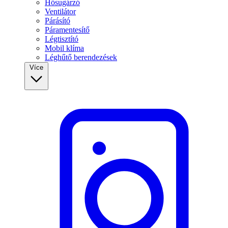
Hősugárzó
Ventilátor
Párásító
Páramentesítő
Légtisztító
Mobil klíma
Léghűtő berendezések
Více