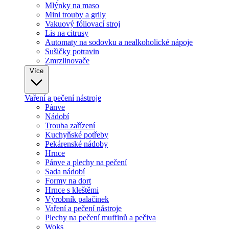
Mlýnky na maso
Mini trouby a grily
Vakuový fóliovací stroj
Lis na citrusy
Automaty na sodovku a nealkoholické nápoje
Sušičky potravin
Zmrzlinovače
Více
Vaření a pečení nástroje
Pánve
Nádobí
Trouba zařízení
Kuchyňské potřeby
Pekárenské nádoby
Hrnce
Pánve a plechy na pečení
Sada nádobí
Formy na dort
Hrnce s kleštěmi
Výrobník palačinek
Vaření a pečení nástroje
Plechy na pečení muffinů a pečiva
Woks