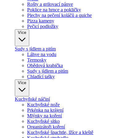
Rošty a grilovací pánve
Poklice na hrnce a pokličky
Plechy na pečení koláčů a quiche
Pizza kameny
Pečicí podložky
Více
Sudy s jídlem a pitím
Láhve na vodu
Termosky
Obědová krabička
Sudy s jídlem a pitím
Chladící tašky
Více
Kuchyňské náčiní
Kuchyňské nože
Prkénka na krájení
Mlýnky na koření
Kuchyňské sítko
Organizátoři koření
Kuchyňské špachtle, lžíce a kleště
Kuchyňské struhadlo