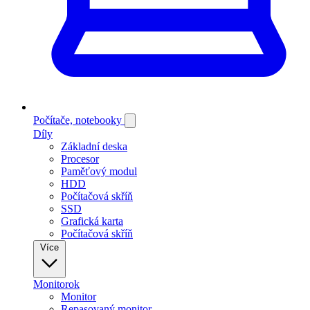
Počítače, notebooky
Díly
Základní deska
Procesor
Paměťový modul
HDD
Počítačová skříň
SSD
Grafická karta
Počítačová skříň
Více
Monitorok
Monitor
Repasovaný monitor