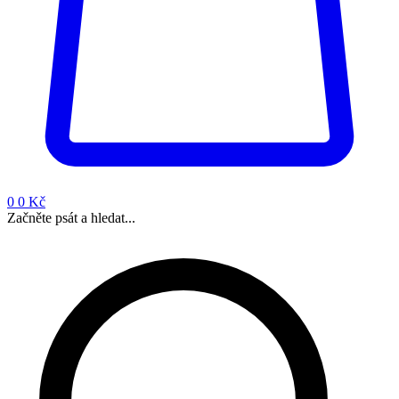
0
0 Kč
Začněte psát a hledat...