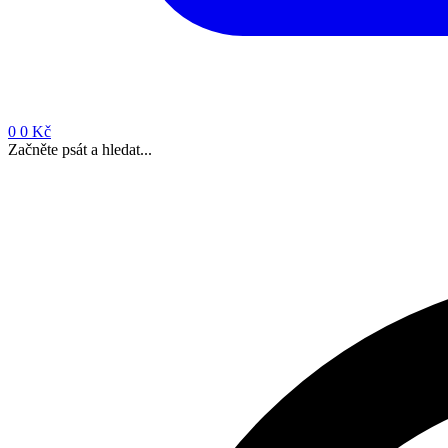
0
0 Kč
Začněte psát a hledat...