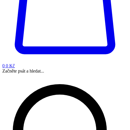
0
0 Kč
Začněte psát a hledat...