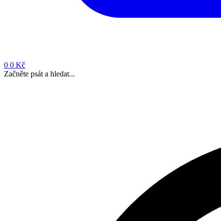
0
0 Kč
Začněte psát a hledat...