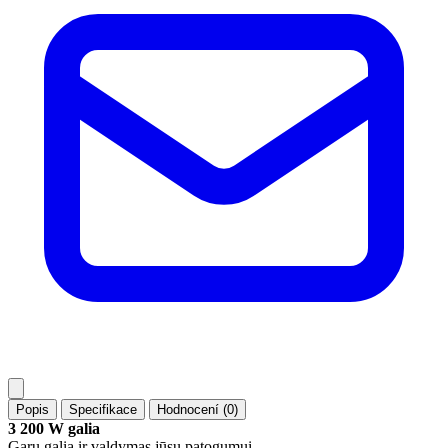
Popis
Specifikace
Hodnocení (0)
3 200 W galia
Garų galia ir valdymas jūsų patogumui