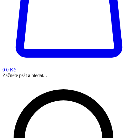
0
0 Kč
Začněte psát a hledat...