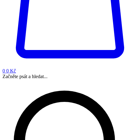
0
0 Kč
Začněte psát a hledat...