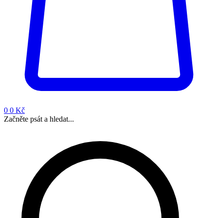
0
0 Kč
Začněte psát a hledat...