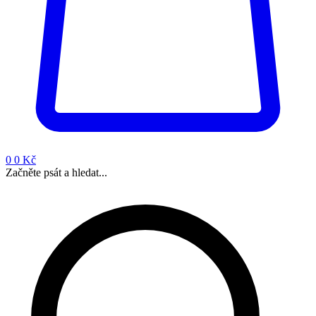
0
0 Kč
Začněte psát a hledat...