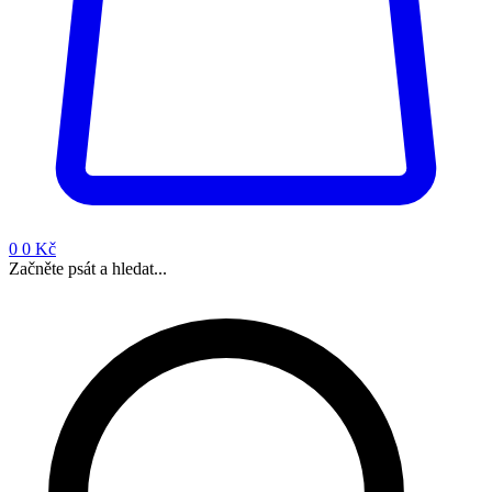
0
0 Kč
Začněte psát a hledat...