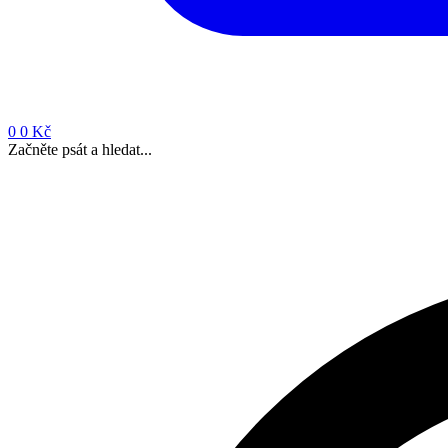
0
0 Kč
Začněte psát a hledat...