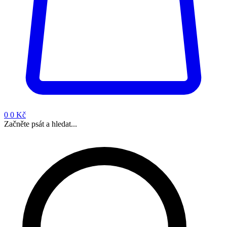
0
0 Kč
Začněte psát a hledat...