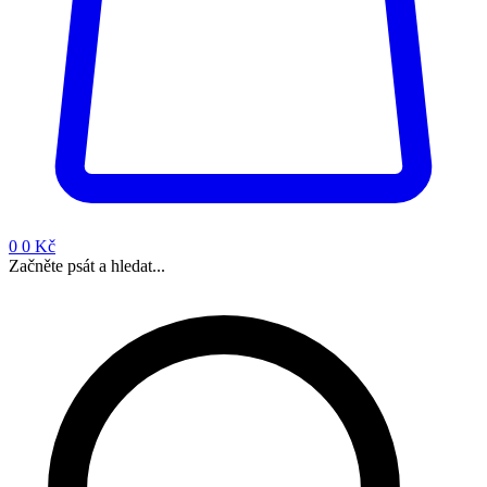
0
0 Kč
Začněte psát a hledat...