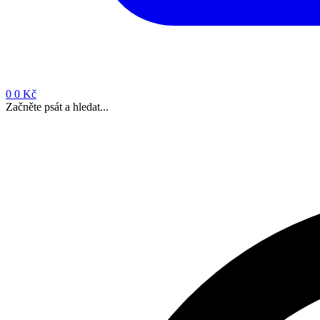
0
0 Kč
Začněte psát a hledat...