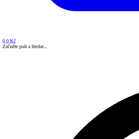
0
0 Kč
Začněte psát a hledat...