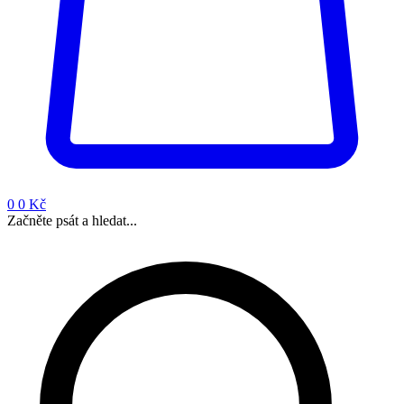
0
0 Kč
Začněte psát a hledat...