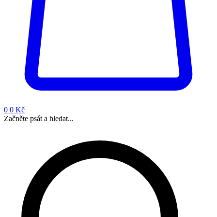
0
0 Kč
Začněte psát a hledat...