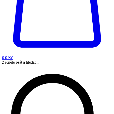
0
0 Kč
Začněte psát a hledat...