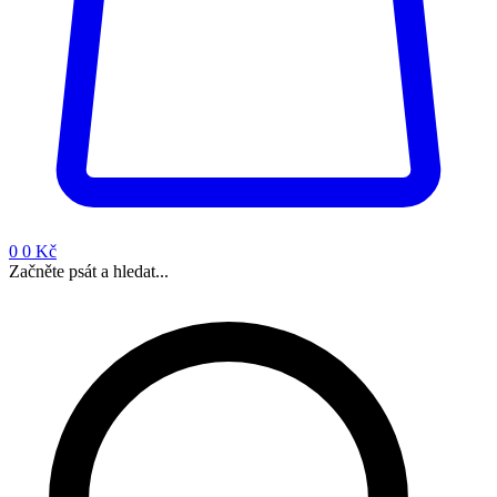
0
0 Kč
Začněte psát a hledat...