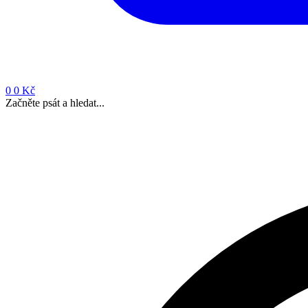
0
0 Kč
Začněte psát a hledat...