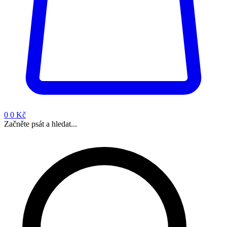
0
0 Kč
Začněte psát a hledat...