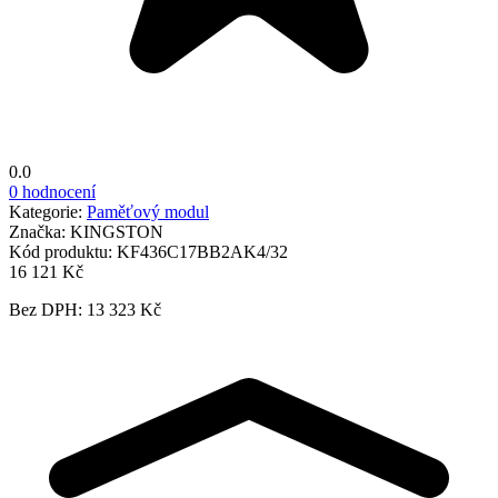
0.0
0 hodnocení
Kategorie:
Paměťový modul
Značka:
KINGSTON
Kód produktu:
KF436C17BB2AK4/32
16 121 Kč
Bez DPH: 13 323 Kč