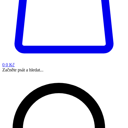
0
0 Kč
Začněte psát a hledat...