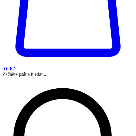
0
0 Kč
Začněte psát a hledat...