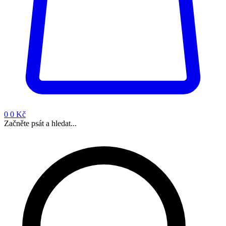
0
0 Kč
Začněte psát a hledat...