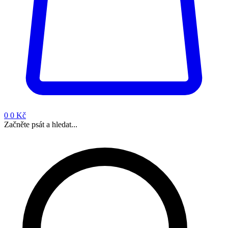
0
0 Kč
Začněte psát a hledat...