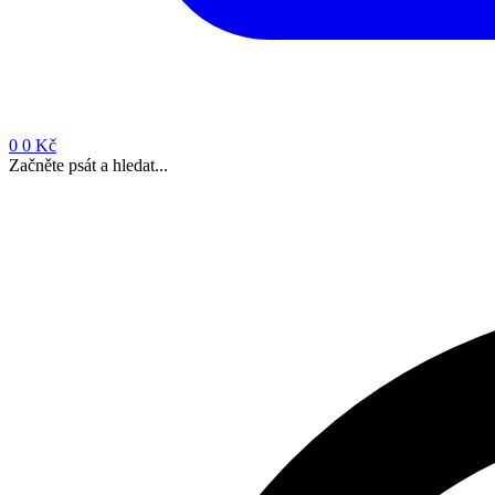
0
0 Kč
Začněte psát a hledat...