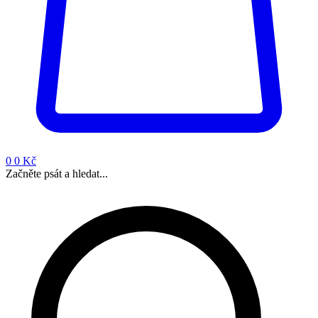
0
0 Kč
Začněte psát a hledat...