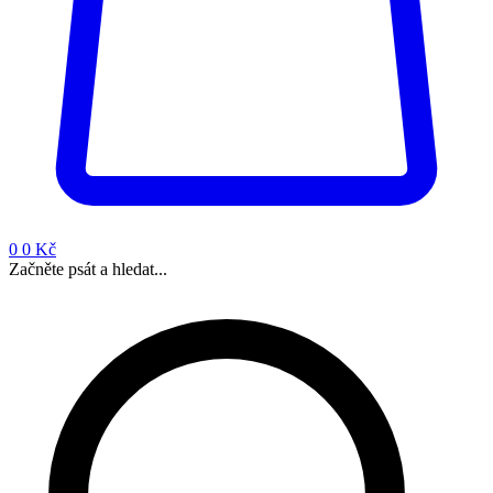
0
0 Kč
Začněte psát a hledat...