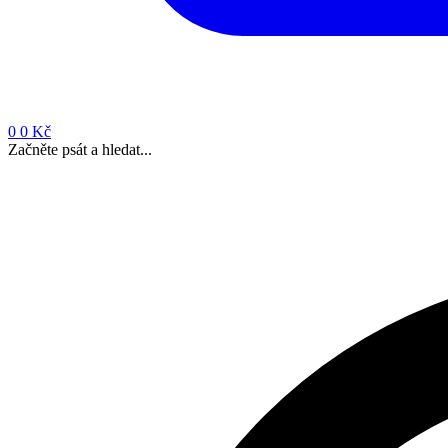
0
0 Kč
Začněte psát a hledat...