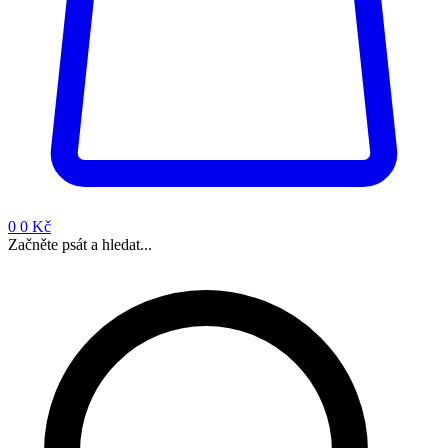
0
0 Kč
Začněte psát a hledat...