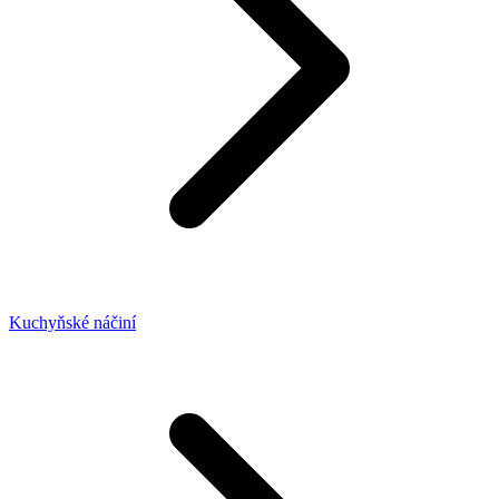
Kuchyňské náčiní