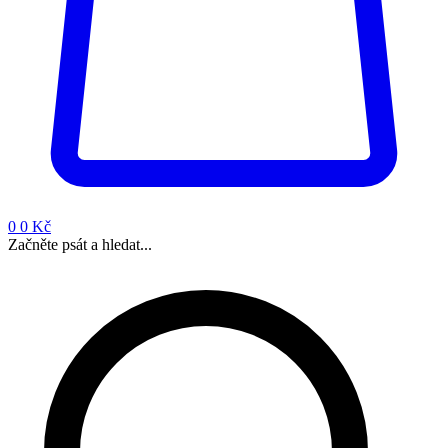
0
0 Kč
Začněte psát a hledat...