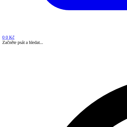
0
0 Kč
Začněte psát a hledat...