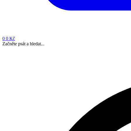
0
0 Kč
Začněte psát a hledat...