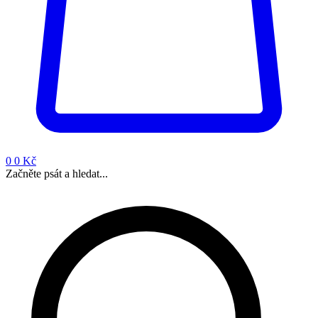
0
0 Kč
Začněte psát a hledat...