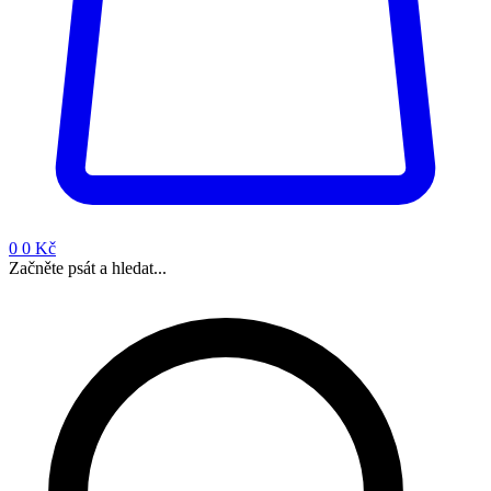
0
0 Kč
Začněte psát a hledat...