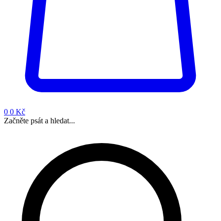
0
0 Kč
Začněte psát a hledat...