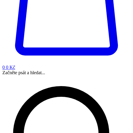
0
0 Kč
Začněte psát a hledat...