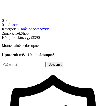
0.0
0 hodnocení
Kategorie:
Chrániče obrazovky
Značka:
TokShop
Kód produktu:
egy53390
Momentálně nedostupné
Upozornit mě, až bude dostupné
Upozornit