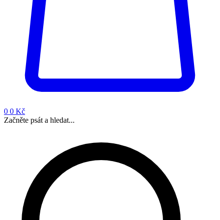
0
0 Kč
Začněte psát a hledat...