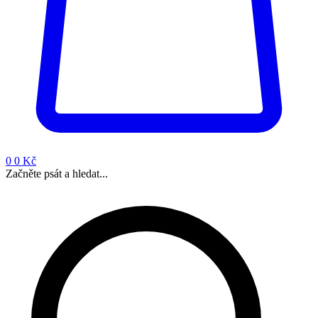
0
0 Kč
Začněte psát a hledat...