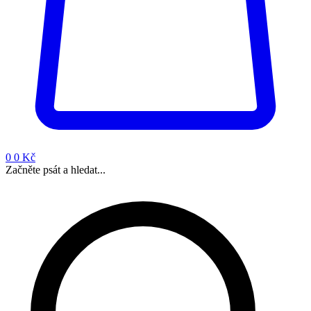
0
0 Kč
Začněte psát a hledat...