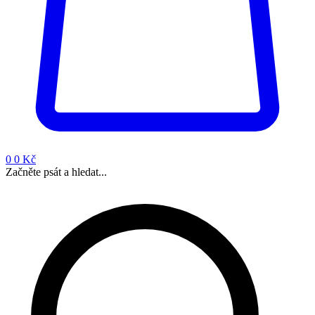
0
0 Kč
Začněte psát a hledat...